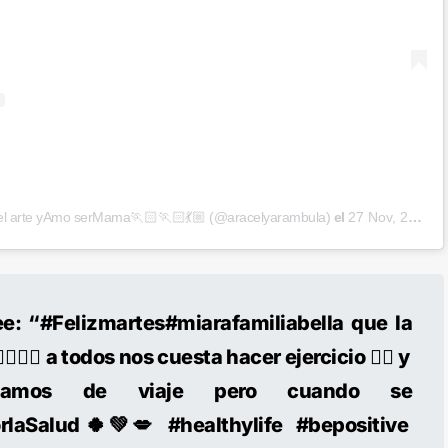
 el arte yAmo serMama🏃🏻🏃🏻💃🏼 (@aracelyarambula)
el
27 Nov, 2018 a las 11:41 PST
lee: “#Felizmartes#miarafamiliabella que la
✌🏻💪🏻 a todos nos cuesta hacer ejercicio 🏋️‍♀️ y
tamos de viaje pero cuando se
rlaSalud 🍀💚💋 #healthylife #bepositive