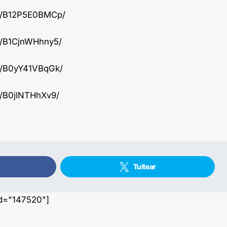
/p/B12P5E0BMCp/
p/B1CjnWHhny5/
p/B0yY41VBqGk/
p/B0jlNTHhXv9/
Tuitear
id="147520"]