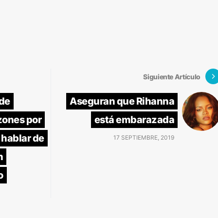
Siguiente Artículo
de
Aseguran que Rihanna
zones por
está embarazada
 hablar de
17 SEPTIEMBRE, 2019
n
o