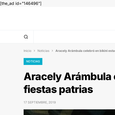
[the_ad id="146496"]
Inicio
Noticias
Aracely Arámbula celebró en bikini esta


NOTICIAS
Aracely Arámbula c
fiestas patrias
17 SEPTIEMBRE, 2019