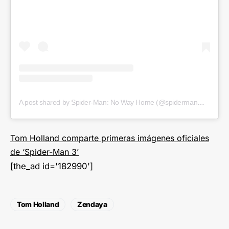
A post shared by Spider-Man: No Way Home (@spidermanmovie)
Tom Holland comparte primeras imágenes oficiales
de ‘Spider-Man 3’
[the_ad id='182990']
Tom Holland
Zendaya