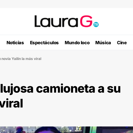
Noticias
Espectáculos
Mundo loco
Música
Cine
novia Yailin la más viral
 lujosa camioneta a su
viral