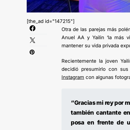
[the_ad id="147215"]
Otra de las parejas más pol
Anuel AA y Yailin ‘la más v
mantener su vida privada expu
Recientemente la joven Yail
decidió presumirlo con su
Instagram
con algunas fotogra
“Gracias mi rey por m
también cantante en 
posa en frente de 