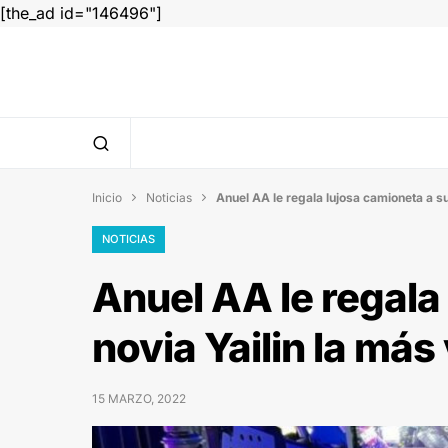
[the_ad id="146496"]
Inicio
Noticias
Anuel AA le regala lujosa camioneta a su 


NOTICIAS
Anuel AA le regala
novia Yailin la más 
15 MARZO, 2022