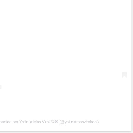
rtida por Yailin la Mas Viral ♋️🧿 (@yailinlamasviralreal)