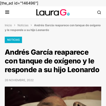
[the_ad id="146496"]
Inicio
Noticias
Andrés García reaparece con tanque de oxígeno


y le responde a su hijo Leonardo
NOTICIAS
Andrés García reaparece
con tanque de oxígeno y le
responde a su hijo Leonardo
26 NOVIEMBRE, 2022