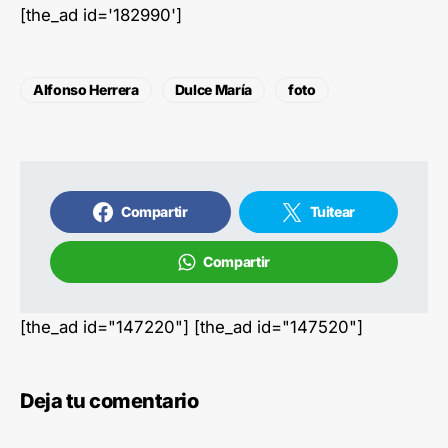
[the_ad id='182990']
Alfonso Herrera
Dulce María
foto
Compartir
Tuitear
Compartir
[the_ad id="147220"] [the_ad id="147520"]
Deja tu comentario