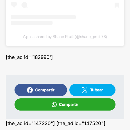
A post shared by Shane Pruitt (@shane_pruitt78)
[the_ad id='182990']
Compartir
Tuitear
Compartir
[the_ad id="147220"] [the_ad id="147520"]