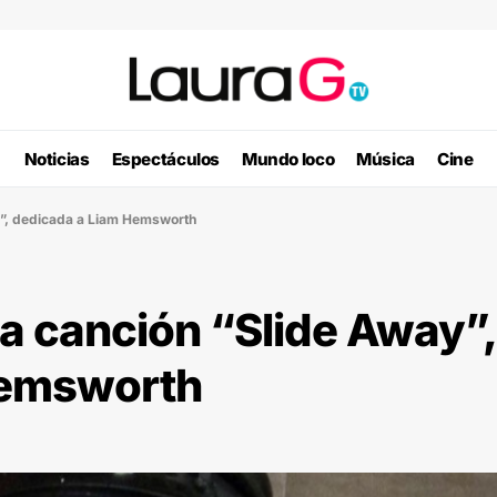
Noticias
Espectáculos
Mundo loco
Música
Cine
y”, dedicada a Liam Hemsworth
a canción “Slide Away”,
Hemsworth