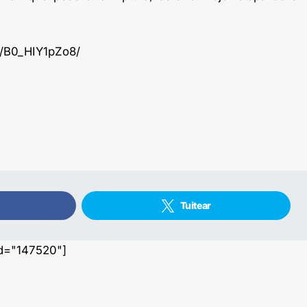
p/B0_HIY1pZo8/
Tuitear
id="147520"]