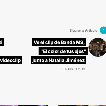
Siguiente Artículo
si
Ve el clip de Banda MS,
"El color de tus ojos"
 videoclip
junto a Natalia Jiménez
16 AGOSTO, 2019