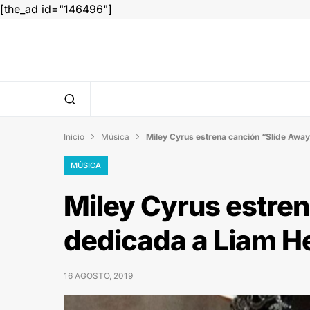
[the_ad id="146496"]
Inicio
Música
Miley Cyrus estrena canción “Slide Awa


MÚSICA
Miley Cyrus estren
dedicada a Liam 
16 AGOSTO, 2019