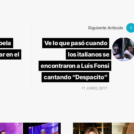
Siguiente Artículo
bela
Ve lo que pasó cuando
r en el
los italianos se
encontraron a Luis Fonsi
cantando “Despacito”
11 JUNIO, 2017