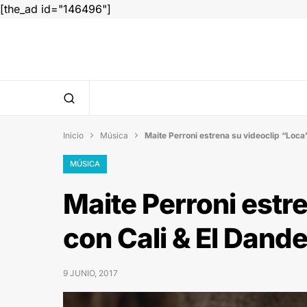
[the_ad id="146496"]
Inicio
Música
Maite Perroni estrena su videoclip “Loca


MÚSICA
Maite Perroni estr
con Cali & El Dand
9 JUNIO, 2017