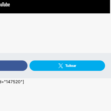
Tuitear
id="147520"]