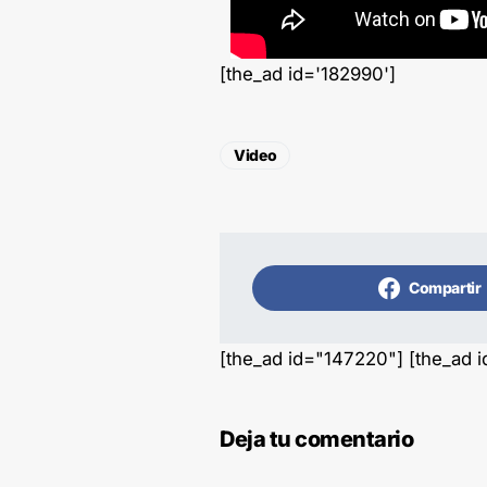
[the_ad id='182990']
Video
Compartir
[the_ad id="147220"] [the_ad 
Deja tu comentario