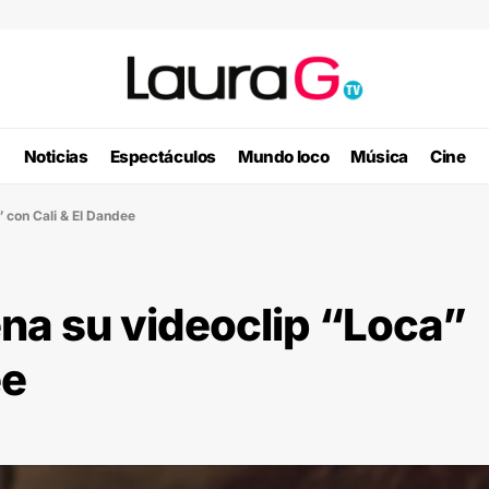
Noticias
Espectáculos
Mundo loco
Música
Cine
” con Cali & El Dandee
ena su videoclip “Loca”
ee