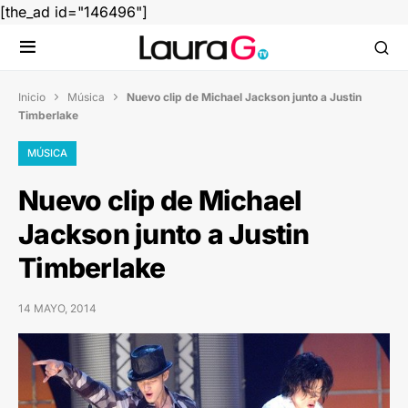
[the_ad id="146496"]
Inicio
Música
Nuevo clip de Michael Jackson junto a Justin


Timberlake
MÚSICA
Nuevo clip de Michael
Jackson junto a Justin
Timberlake
14 MAYO, 2014