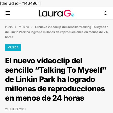
[the_ad id="146496"]
Inicio
Música
El nuevo videoclip del sencillo “Talking To Myself”


de Linkin Park ha logrado millones de reproducciones en menos de 24
horas
MÚSICA
El nuevo videoclip del
sencillo “Talking To Myself”
de Linkin Park ha logrado
millones de reproducciones
en menos de 24 horas
21 JULIO, 2017