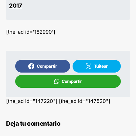
2017
[the_ad id='182990']
Compartir
Tuitear
Compartir
[the_ad id="147220"] [the_ad id="147520"]
Deja tu comentario