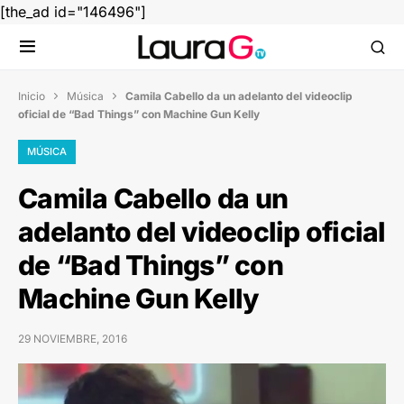
[the_ad id="146496"]
Inicio
Música
Camila Cabello da un adelanto del videoclip


oficial de “Bad Things” con Machine Gun Kelly
MÚSICA
Camila Cabello da un
adelanto del videoclip oficial
de “Bad Things” con
Machine Gun Kelly
29 NOVIEMBRE, 2016