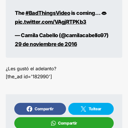
The
#BadThingsVideo
is coming… 👄
pic.twitter.com/VAgjRTPKb3
— Camila Cabello (@camilacabello97)
29 de noviembre de 2016
¿Les gustó el adelanto?
[the_ad id='182990']
Compartir
Tuitear
Compartir