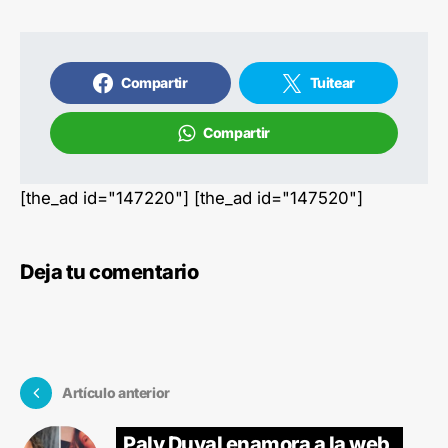
Compartir
Tuitear
Compartir
[the_ad id="147220"] [the_ad id="147520"]
Deja tu comentario
Artículo anterior
Paly Duval enamora a la web,