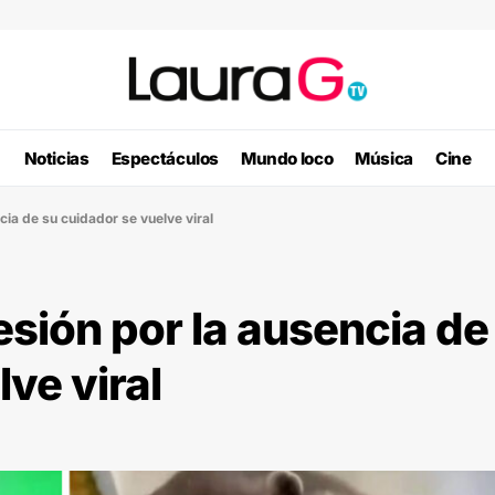
Noticias
Espectáculos
Mundo loco
Música
Cine
cia de su cuidador se vuelve viral
esión por la ausencia de
ve viral