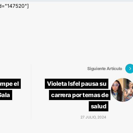
id="147520"]
Siguiente Artículo
ompe el
Violeta Isfel pausa su
Gala
carrera por temas de
salud
27 JULIO, 2024