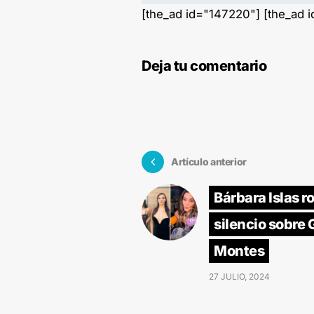
[the_ad id="147220"] [the_ad 
Deja tu comentario
Artículo anterior
Bárbara Islas r
silencio sobre 
Montes
27 JULIO, 2024