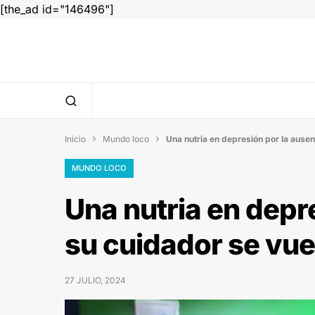
[the_ad id="146496"]
Inicio
Mundo loco
Una nutria en depresión por la ausen


MUNDO LOCO
Una nutria en depr
su cuidador se vuel
27 JULIO, 2024