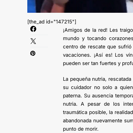
[the_ad id="147215"]
¡Amigos de la red! Les traig
mundo y tocando corazones 
centro de rescate que sufri
vacaciones. ¡Así es! Los ví
pueden ser tan fuertes y pro
La pequeña nutria, rescatada 
su cuidador no solo a quien
paterna. Su ausencia tempora
nutria. A pesar de los int
traumática posible, la realida
abandonada nuevamente sumió 
punto de morir.