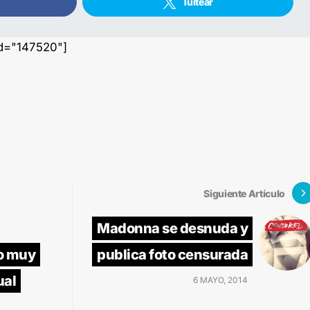
Tuitear
id="147520"]
Siguiente Artículo
Madonna se desnuda y
o muy
publica foto censurada
ual
6 MAYO, 2014