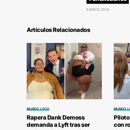
6 MAYO, 2014
Artículos Relacionados
MUNDO LOCO
MUNDO L
Rapera Dank Demoss
Pilot
demanda a Lyft tras ser
con r