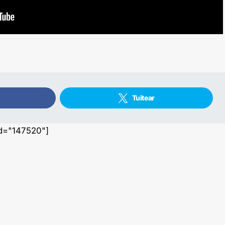
Tuitear
id="147520"]