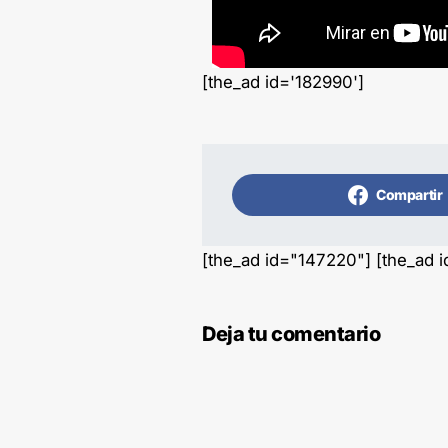
[the_ad id='182990']
Compartir
[the_ad id="147220"] [the_ad 
Deja tu comentario