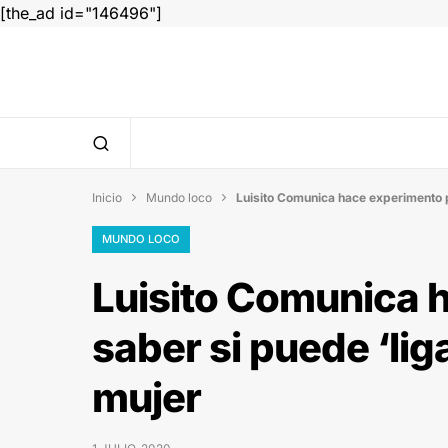
[the_ad id="146496"]
Inicio
Mundo loco
Luisito Comunica hace experimento p


MUNDO LOCO
Luisito Comunica 
saber si puede ‘li
mujer