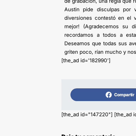
de grabación, una regla que r
Austin pide disculpas por 
diversiones contestó en el v
mejor! (Agradecemos su d
recordamos a todos a estar
Deseamos que todas sus ave
griten poco, rían mucho y nos
[the_ad id='182990']
Compartir
[the_ad id="147220"] [the_ad 