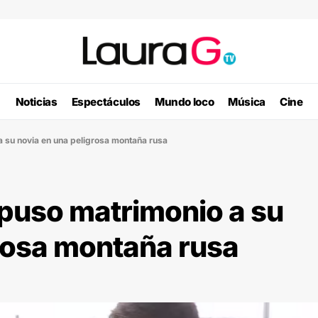
Noticias
Espectáculos
Mundo loco
Música
Cine
 su novia en una peligrosa montaña rusa
opuso matrimonio a su
rosa montaña rusa