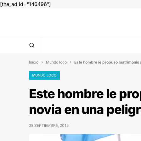
[the_ad id="146496"]
Inicio
Mundo loco
Este hombre le propuso matrimonio a


MUNDO LOCO
Este hombre le pr
novia en una pelig
28 SEPTIEMBRE, 2015