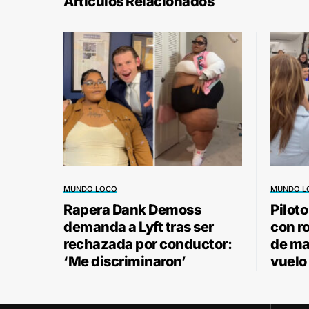
Artículos Relacionados
MUNDO LOCO
MUNDO L
Rapera Dank Demoss
Pilot
demanda a Lyft tras ser
con r
rechazada por conductor:
de ma
‘Me discriminaron’
vuelo 