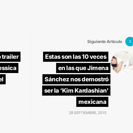
Siguiente Artículo
trailer
Estas son las 10 veces
Jessica
en las que Jimena
el
Sánchez nos demostró
ser la ‘Kim Kardashian’
mexicana
28 SEPTIEMBRE, 2015