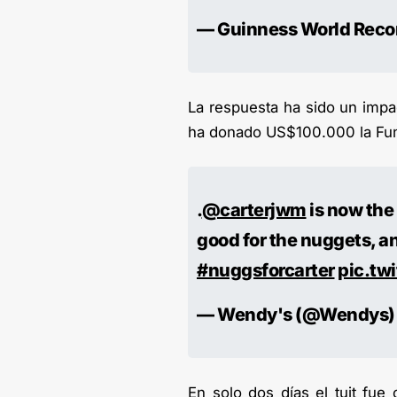
— Guinness World Rec
La respuesta ha sido un impa
ha donado US$100.000 la Fu
.
@carterjwm
is now the
good for the nuggets, a
#nuggsforcarter
pic.tw
— Wendy's (@Wendys
En solo dos días el tuit fu