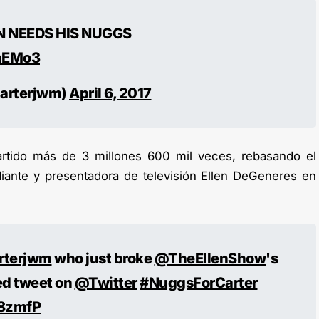
N NEEDS HIS NUGGS
HmEMo3
carterjwm)
April 6, 2017
rtido más de 3 millones 600 mil veces, rebasando el
iante y presentadora de televisión Ellen DeGeneres en
rterjwm
who just broke
@TheEllenShow
's
ed tweet on
@Twitter
#NuggsForCarter
q8zmfP