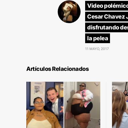
Video polémico
Cesar Chavez J
disfrutando de
la pelea
11 MAYO, 2017
Artículos Relacionados