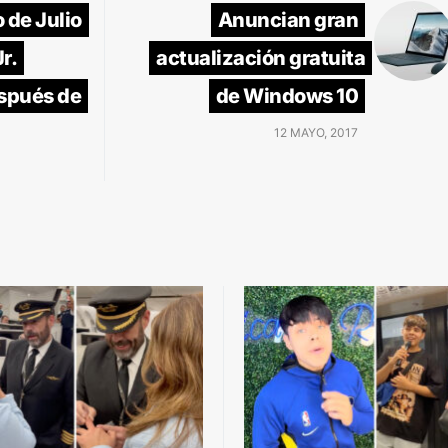
 de Julio
Anuncian gran
r.
actualización gratuita
spués de
de Windows 10
12 MAYO, 2017