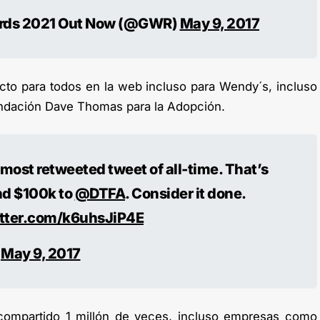
ords 2021 Out Now (@GWR)
May 9, 2017
cto para todos en la web incluso para Wendy´s, incluso
ndación Dave Thomas para la Adopción.
 most retweeted tweet of all-time. That’s
nd $100k to
@DTFA
. Consider it done.
itter.com/k6uhsJiP4E
)
May 9, 2017
e compartido 1 millón de veces, incluso empresas como