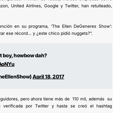
on, United Airlines, Google y Twitter, han retuiteado,
nción en su programa, ‘The Ellen DeGeneres Show’:
zar ese récord… y ¿este chico pidió nuggets?”.
t boy, howbow dah?
nAoNYu
heEllenShow)
April 18, 2017
eguidores, pero ahora tiene más de 110 mil, además su
e verificada por Twitter y hasta se creó el hashtag