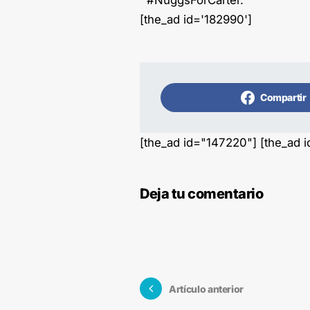
#NuggsForCarter.
[the_ad id='182990']
Compartir
[the_ad id="147220"] [the_ad 
Deja tu comentario
Artículo anterior