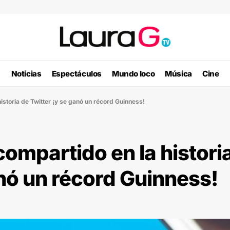
Noticias
Espectáculos
Mundo loco
Música
Cine
historia de Twitter ¡y se ganó un récord Guinness!
 compartido en la histori
anó un récord Guinness!