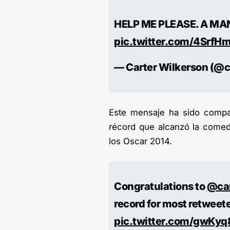
HELP ME PLEASE. A MA
pic.twitter.com/4Srf
— Carter Wilkerson (@
Este mensaje ha sido compa
récord que alcanzó la comed
los Oscar 2014.
Congratulations to
@ca
record for most retweet
pic.twitter.com/gwKy