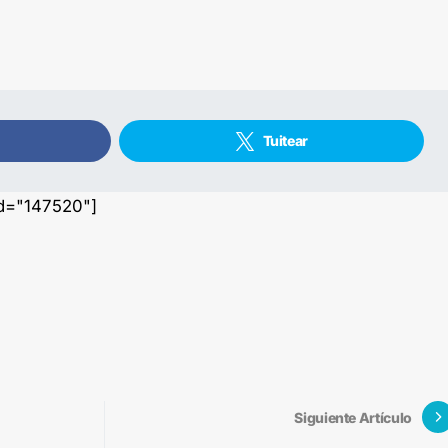
Tuitear
id="147520"]
Siguiente Artículo