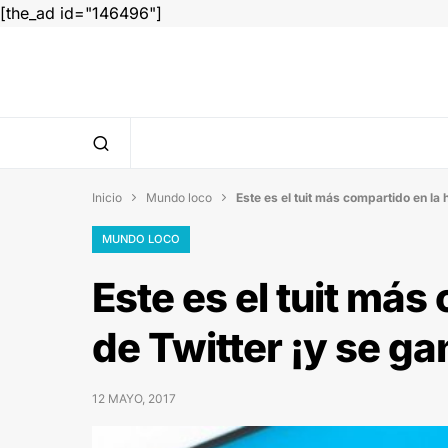
[the_ad id="146496"]
Inicio
Mundo loco
Este es el tuit más compartido en la 


MUNDO LOCO
Este es el tuit más
de Twitter ¡y se g
12 MAYO, 2017