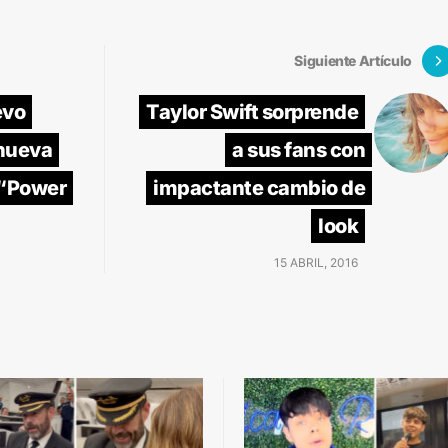
Siguiente Artículo
evo
Taylor Swift sorprende
 nueva
a sus fans con
 “Power
impactante cambio de
look
15 ABRIL, 2016