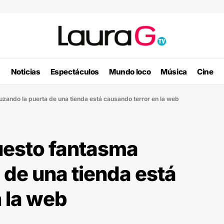
Noticias
Espectáculos
Mundo loco
Música
Cine
uzando la puerta de una tienda está causando terror en la web
uesto fantasma
 de una tienda está
 la web