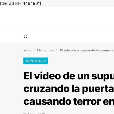
[the_ad id="146496"]
Inicio
Mundo loco
El video de un supuesto fantasma cr


MUNDO LOCO
El video de un sup
cruzando la puerta
causando terror en