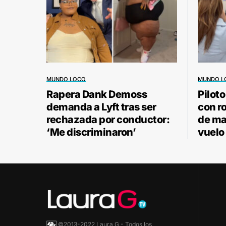
MUNDO LOCO
MUNDO L
Rapera Dank Demoss
Pilot
demanda a Lyft tras ser
con r
rechazada por conductor:
de ma
‘Me discriminaron’
vuelo 
©2013-2022 Laura G - Todos los