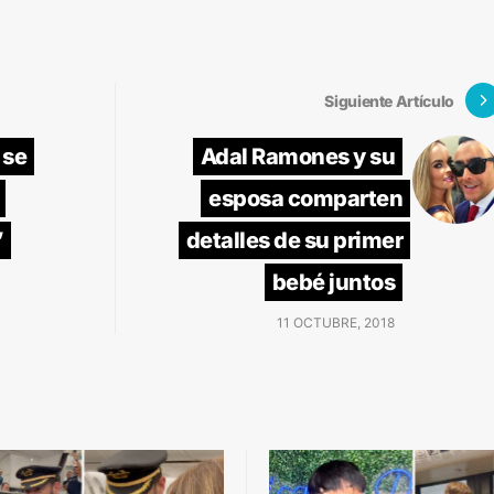
Siguiente Artículo
 se
Adal Ramones y su
esposa comparten
’
detalles de su primer
bebé juntos
11 OCTUBRE, 2018