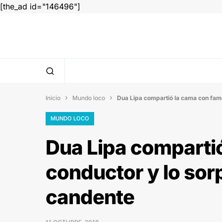
[the_ad id="146496"]
Inicio
Mundo loco
Dua Lipa compartió la cama con fam


MUNDO LOCO
Dua Lipa comparti
conductor y lo sor
candente