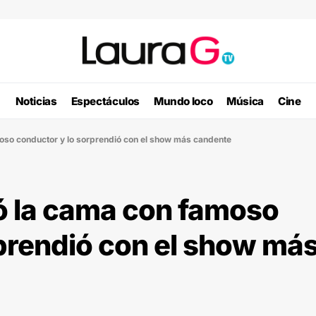
Noticias
Espectáculos
Mundo loco
Música
Cine
oso conductor y lo sorprendió con el show más candente
ó la cama con famoso
prendió con el show má