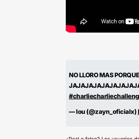
NO LLORO MAS PORQU
JAJAJAJAJAJAJAJAJ
#charliecharliechallen
— lou (@zayn_oficialx)
¿Real o falso? Los usuarios 