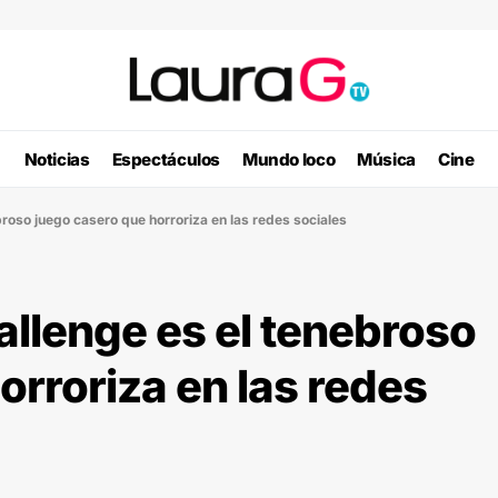
Noticias
Espectáculos
Mundo loco
Música
Cine
roso juego casero que horroriza en las redes sociales
llenge es el tenebroso
orroriza en las redes