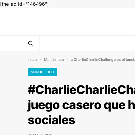
[the_ad id="146496"]
Inicio
Mundo loco
#CharlieCharlieChallenge es el teneb


MUNDO LOCO
#CharlieCharlieCha
juego casero que h
sociales