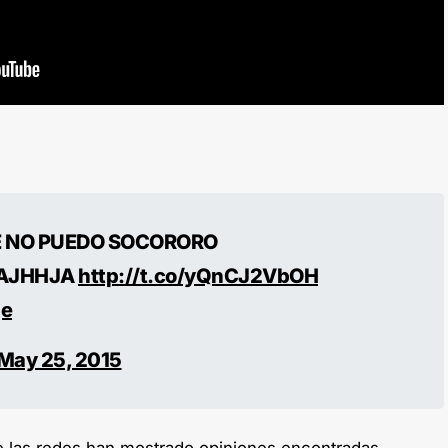
E NO PUEDO SOCORORO
AJHHJA
http://t.co/yQnCJ2VbOH
ge
May 25, 2015
de las redes han mostrado opiniones encontradas,