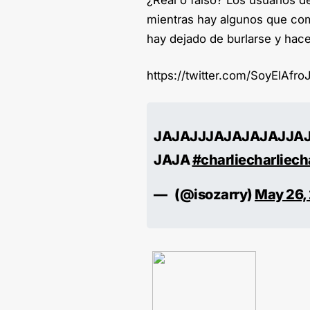
mientras hay algunos que com
hay dejado de burlarse y hac
https://twitter.com/SoyElAf
JAJAJJJAJAJAJAJJA
JAJA
#charliecharliech
— ️️ ‏ (@isozarry)
May 26,