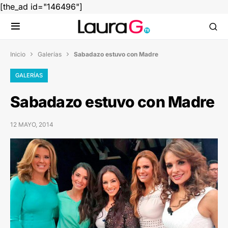
[the_ad id="146496"]
Inicio
Galerías
Sabadazo estuvo con Madre


GALERÍAS
Sabadazo estuvo con Madre
12 MAYO, 2014