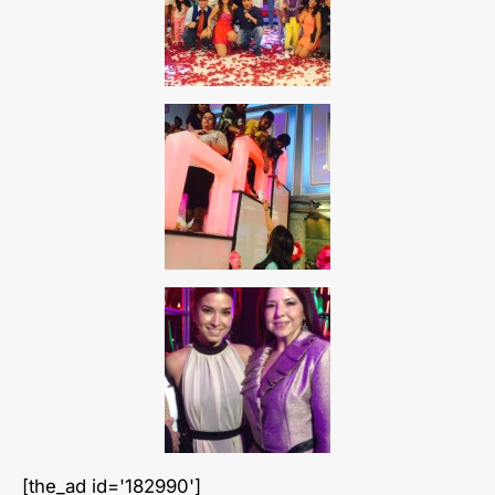
[the_ad id='182990']