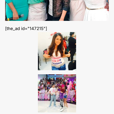
[the_ad id="147215"]