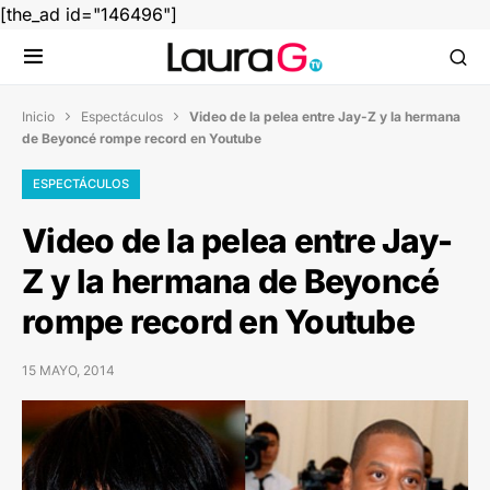
[the_ad id="146496"]
Inicio
Espectáculos
Video de la pelea entre Jay-Z y la hermana


de Beyoncé rompe record en Youtube
ESPECTÁCULOS
Video de la pelea entre Jay-
Z y la hermana de Beyoncé
rompe record en Youtube
15 MAYO, 2014