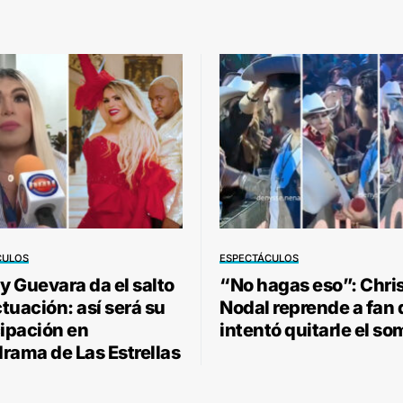
CULOS
ESPECTÁCULOS
 Guevara da el salto
“No hagas eso”: Chri
ctuación: así será su
Nodal reprende a fan
cipación en
intentó quitarle el so
rama de Las Estrellas