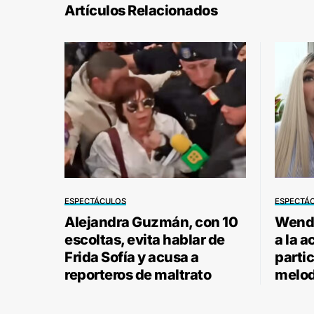
Artículos Relacionados
ESPECTÁCULOS
ESPECTÁ
Alejandra Guzmán, con 10
Wendy
escoltas, evita hablar de
a la a
Frida Sofía y acusa a
parti
reporteros de maltrato
melod