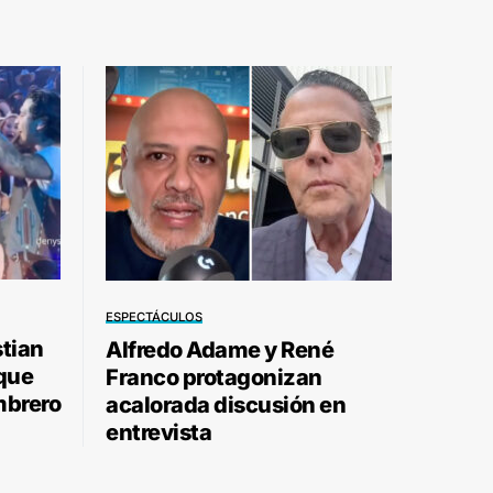
ESPECTÁCULOS
stian
Alfredo Adame y René
 que
Franco protagonizan
mbrero
acalorada discusión en
entrevista