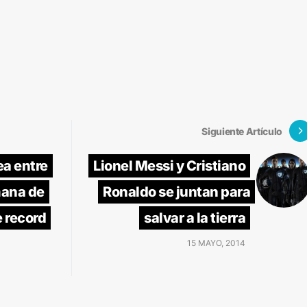
Siguiente Artículo
ea entre
Lionel Messi y Cristiano
mana de
Ronaldo se juntan para
 record
salvar a la tierra
15 MAYO, 2014