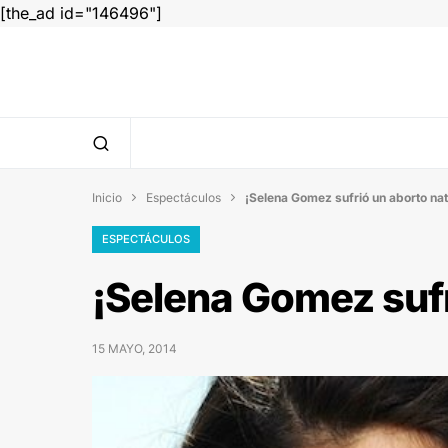
[the_ad id="146496"]
Inicio
Espectáculos
¡Selena Gomez sufrió un aborto nat


ESPECTÁCULOS
¡Selena Gomez sufr
15 MAYO, 2014