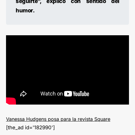
seguirte”, explicó con sentido del
humor.
Vanessa Hudgens posa para la revista Square
[the_ad id='182990']