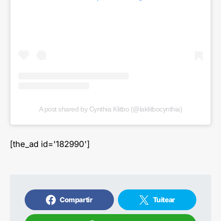
A post shared by Cynthia Klitbo (@laklitbocynthia)
[the_ad id='182990']
Compartir
Tuitear