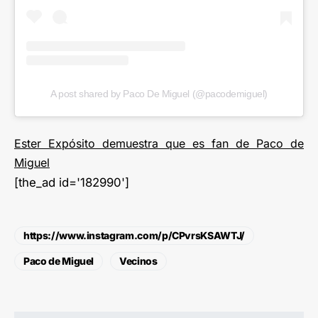
A post shared by Paco De Miguel (@pacodemiguel)
Ester Expósito demuestra que es fan de Paco de
Miguel
[the_ad id='182990']
https://www.instagram.com/p/CPvrsKSAWTJ/
Paco de Miguel
Vecinos