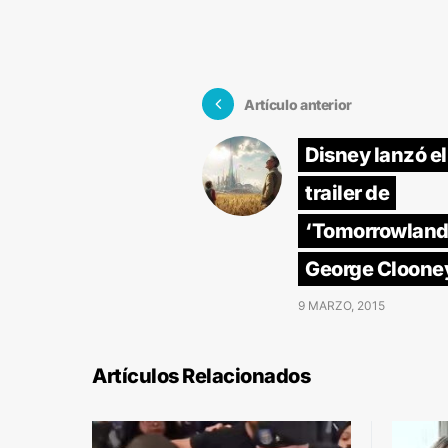
Artículo anterior
Disney lanzó e
trailer de
‘Tomorrowland’
George Cloone
9 MARZO, 2015
Artículos Relacionados