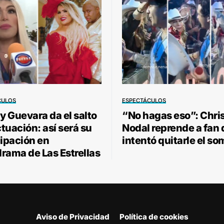
CULOS
ESPECTÁCULOS
 Guevara da el salto
“No hagas eso”: Chri
ctuación: así será su
Nodal reprende a fan
cipación en
intentó quitarle el so
rama de Las Estrellas
Aviso de Privacidad
Política de cookies