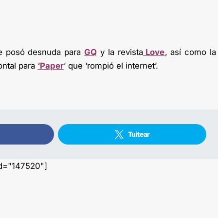
te posó desnuda para
GQ
y la revista
Love
, así como la
ontal para
‘Paper
’ que ‘rompió el internet’.
Tuitear
id="147520"]