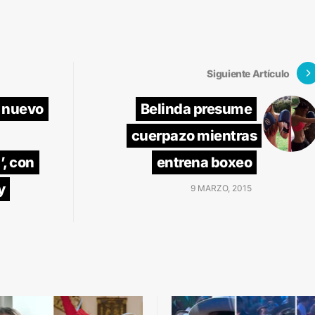
Siguiente Artículo
l nuevo
Belinda presume
cuerpazo mientras
, con
entrena boxeo
y
9 MARZO, 2015