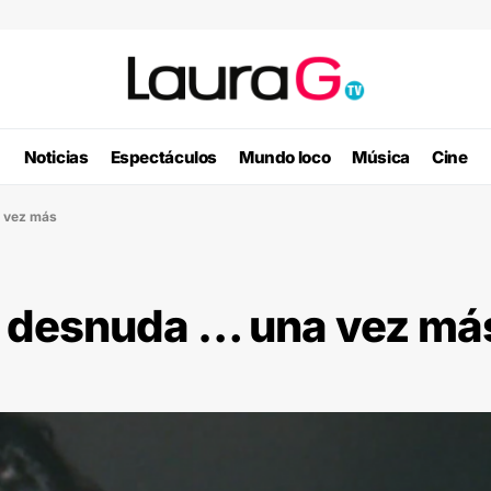
Noticias
Espectáculos
Mundo loco
Música
Cine
 vez más
e desnuda … una vez má