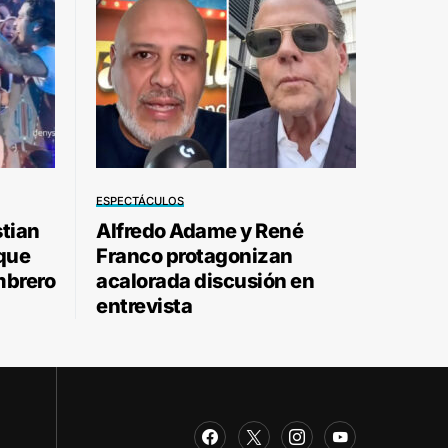
ESPECTÁCULOS
stian
Alfredo Adame y René
 que
Franco protagonizan
mbrero
acalorada discusión en
entrevista