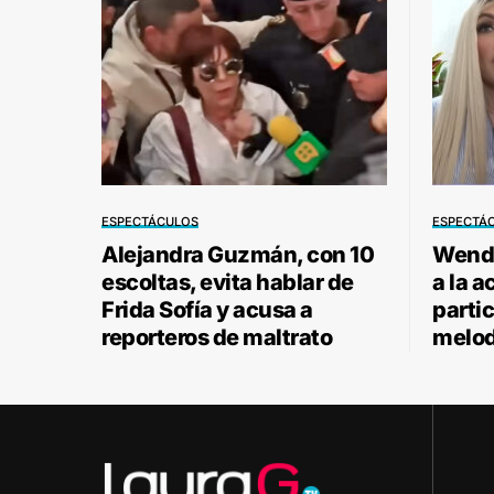
ESPECTÁCULOS
ESPECTÁ
Alejandra Guzmán, con 10
Wendy
escoltas, evita hablar de
a la a
Frida Sofía y acusa a
parti
reporteros de maltrato
melod