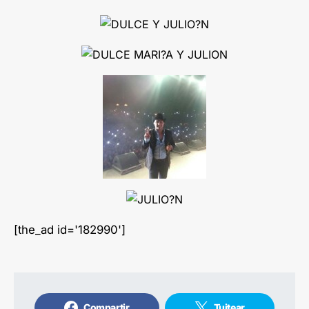
[the_ad id='182990']
Compartir
Tuitear