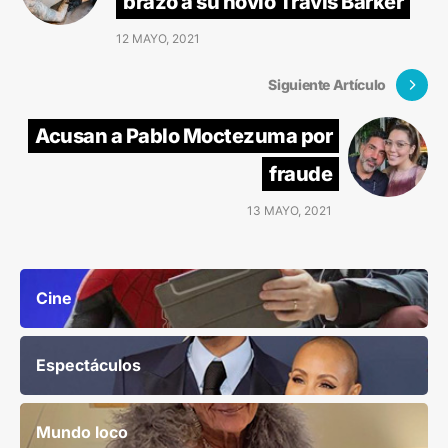
brazo a su novio Travis Barker
12 MAYO, 2021
Siguiente Artículo
Acusan a Pablo Moctezuma por
fraude
13 MAYO, 2021
Cine
Espectáculos
Mundo loco