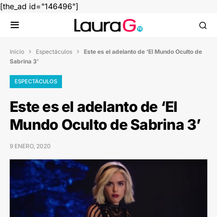
[the_ad id="146496"]
Inicio
Espectáculos
Este es el adelanto de ‘El Mundo Oculto de


Sabrina 3’
ESPECTÁCULOS
Este es el adelanto de ‘El
Mundo Oculto de Sabrina 3’
9 ENERO, 2020