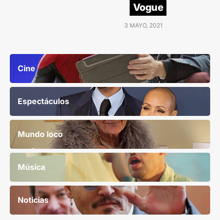
Vogue
3 MAYO, 2021
Cine
Espectáculos
Mundo loco
Música
Noticias