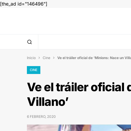
[the_ad id="146496"]
Inicio
Cine
Ve el tráiler oficial de ‘Minions: Nace un Vill


CINE
Ve el tráiler oficia
Villano’
6 FEBRERO, 2020