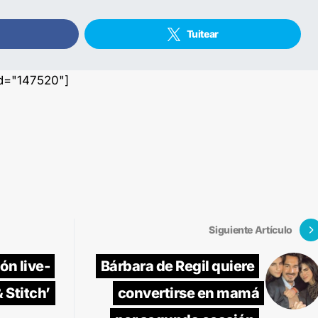
Tuitear
id="147520"]
Siguiente Artículo
ón live-
Bárbara de Regil quiere
& Stitch’
convertirse en mamá