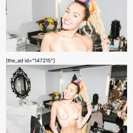
[the_ad id="147215"]