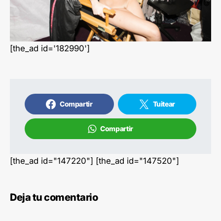
[the_ad id='182990']
Compartir
Tuitear
Compartir
[the_ad id="147220"] [the_ad id="147520"]
Deja tu comentario