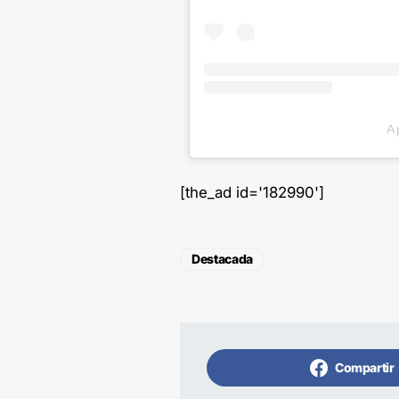
A 
[the_ad id='182990']
Destacada
Compartir