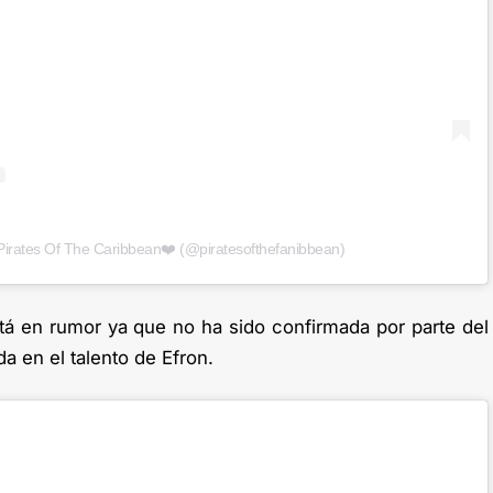
Pirates Of The Caribbean❤️ (@piratesofthefanibbean)
stá en rumor ya que no ha sido confirmada por parte del
a en el talento de Efron.