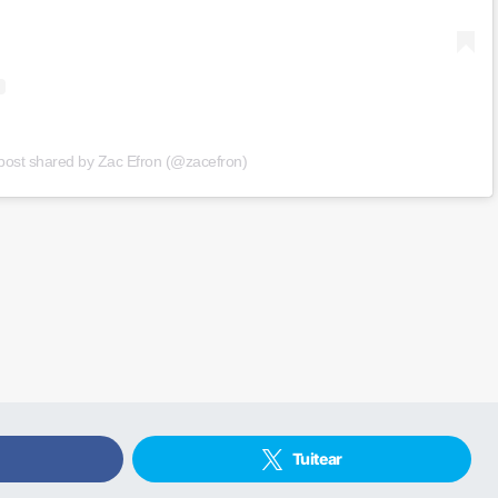
post shared by Zac Efron (@zacefron)
Tuitear