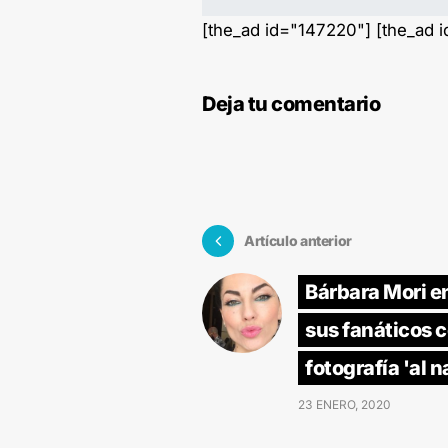
[the_ad id="147220"] [the_ad 
Deja tu comentario
Artículo anterior
Bárbara Mori e
sus fanáticos 
fotografía 'al n
23 ENERO, 2020