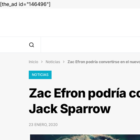
[the_ad id="146496"]
Inicio
Noticias
Zac Efron podría convertirse en el nue


NOTICIAS
Zac Efron podría c
Jack Sparrow
23 ENERO, 2020