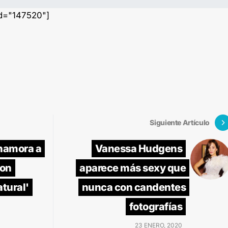
id="147520"]
Siguiente Artículo
namora a
Vanessa Hudgens
con
aparece más sexy que
atural'
nunca con candentes
fotografías
23 ENERO, 2020