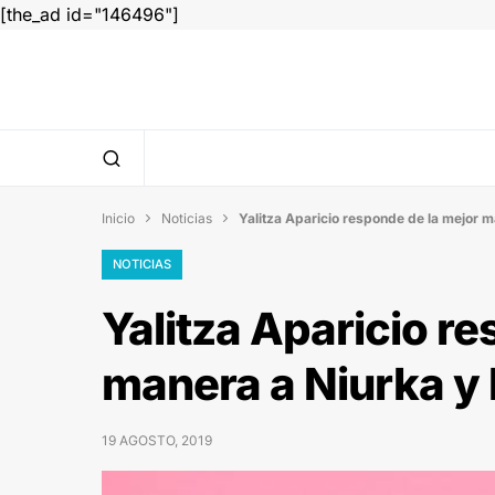
[the_ad id="146496"]
Inicio
Noticias
Yalitza Aparicio responde de la mejor 


NOTICIAS
Yalitza Aparicio r
manera a Niurka y
19 AGOSTO, 2019