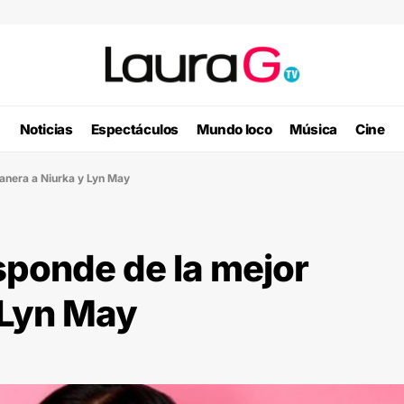
Noticias
Espectáculos
Mundo loco
Música
Cine
manera a Niurka y Lyn May
esponde de la mejor
 Lyn May