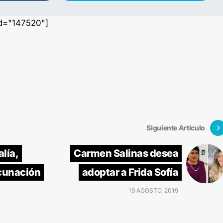
id="147520"]
Siguiente Artículo
alía,
Carmen Salinas desea
cunación
adoptar a Frida Sofía
19 AGOSTO, 2019