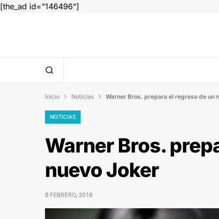
[the_ad id="146496"]
Inicio
Noticias
Warner Bros. prepara el regreso de un 


NOTICIAS
Warner Bros. prepa
nuevo Joker
8 FEBRERO, 2018