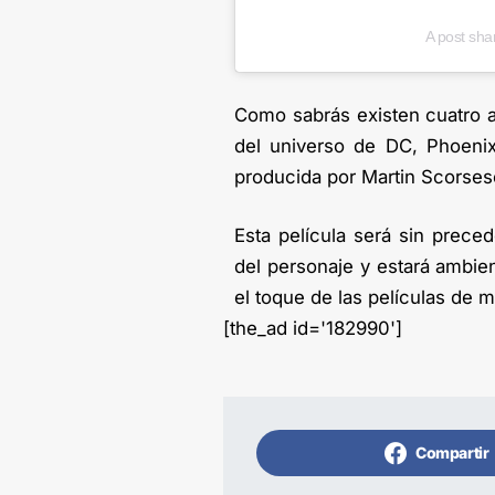
A post sha
Como sabrás existen cuatro 
del universo de DC, Phoenix s
producida por Martin Scorsese 
Esta película será sin prece
del personaje y estará ambie
el toque de las películas de 
[the_ad id='182990']
Compartir