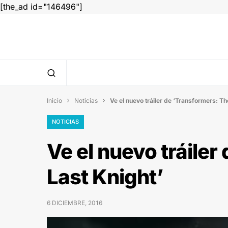
[the_ad id="146496"]
Inicio
Noticias
Ve el nuevo tráiler de ‘Transformers: Th


NOTICIAS
Ve el nuevo tráiler
Last Knight’
6 DICIEMBRE, 2016