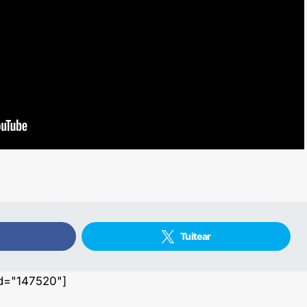
Tuitear
id="147520"]