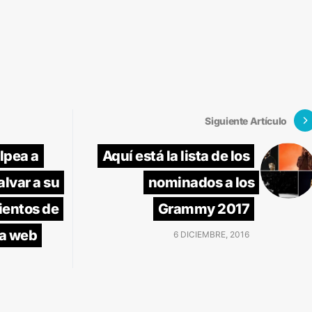
Siguiente Artículo
lpea a
Aquí está la lista de los
lvar a su
nominados a los
ientos de
Grammy 2017
la web
6 DICIEMBRE, 2016