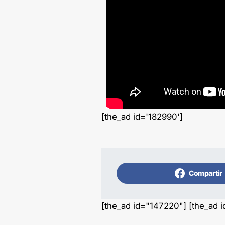
[the_ad id='182990']
Compartir
[the_ad id="147220"] [the_ad 