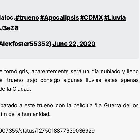
aloc.
#trueno
#Apocalipsis
#CDMX
#Lluvia
HJ3eZ8
Alexfoster55352)
June 22, 2020
e tornó gris, aparentemente será un día nublado y lleno
l trueno trajo consigo algunas lluvias estas apenas
de la Ciudad.
rado a este trueno con la película ‘La Guerra de los
fin de la humanidad.
40007355/status/1275018877639036929