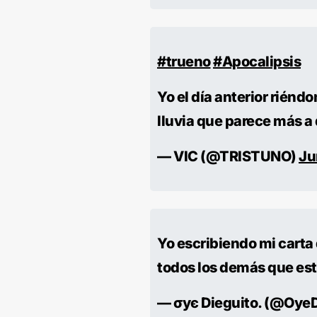
#trueno
#Apocalipsis
Yo el día anterior riéndo
lluvia que parece más a 
— VIC (@TRISTUNO)
Ju
Yo escribiendo mi cart
todos los demás que es
— σyє Dieguito. (@OyeD