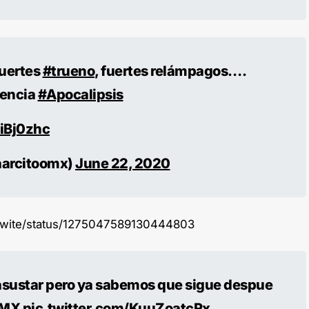
fuertes
#trueno
, fuertes relámpagos….
dencia
#Apocalipsis
2iBj0zhc
aarcitoomx)
June 22, 2020
entwite/status/1275047589130444803
 asustar pero ya sabemos que sigue despue
MX
pic.twitter.com/KuuZoatcRx