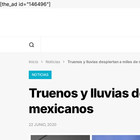
[the_ad id="146496"]
Inicio
Noticias
Truenos y lluvias despiertan a miles de


NOTICIAS
Truenos y lluvias d
mexicanos
22 JUNIO, 2020