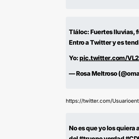
Tláloc: Fuertes lluvias, 
Entro a Twitter y es ten
Yo:
pic.twitter.com/VL
— Rosa Meltroso (@om
https://twitter.com/Usuario
No es que yo los quiera
del
#trueno
verdad
#CD