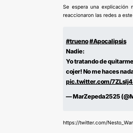
Se espera una explicación m
reaccionaron las redes a este
#trueno
#Apocalipsis
Nadie:
Yo tratando de quitarme 
cojer! No me haces nada
pic.twitter.com/7ZLsIj
— MarZepeda2525 (@
https://twitter.com/Nesto_W