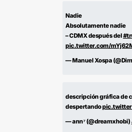
Nadie
Absolutamente nadie
– CDMX después del
#t
pic.twitter.com/mYj62
— Manuel Xospa (@Di
descripción gráfica de
despertando
pic.twitt
— ann⁷ (@dreamxhobi)