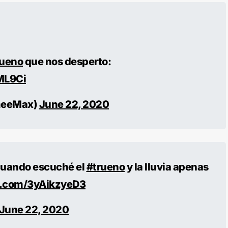
rueno
que nos desperto:
ML9Ci
meeMax)
June 22, 2020
 cuando escuché el
#trueno
y la lluvia apenas
er.com/3yAikzyeD3
June 22, 2020