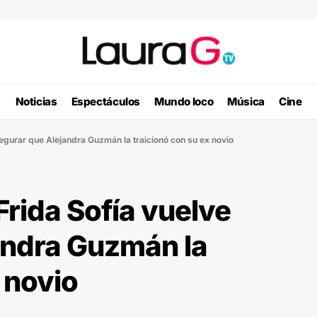
Noticias
Espectáculos
Mundo loco
Música
Cine
segurar que Alejandra Guzmán la traicionó con su ex novio
 Frida Sofía vuelve
andra Guzmán la
 novio