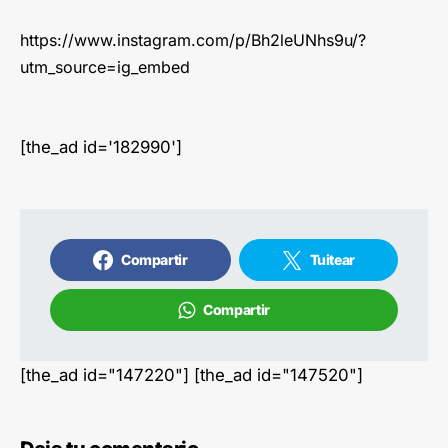
https://www.instagram.com/p/Bh2leUNhs9u/?
utm_source=ig_embed
[the_ad id='182990']
Compartir
Tuitear
Compartir
[the_ad id="147220"] [the_ad id="147520"]