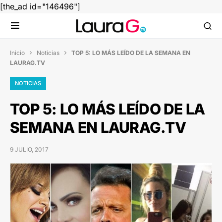
[the_ad id="146496"]
Inicio
Noticias
TOP 5: LO MÁS LEÍDO DE LA SEMANA EN


LAURAG.TV
NOTICIAS
TOP 5: LO MÁS LEÍDO DE LA
SEMANA EN LAURAG.TV
9 JULIO, 2017