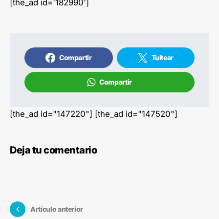
[the_ad id='182990']
Compartir
Tuitear
Compartir
[the_ad id="147220"] [the_ad id="147520"]
Deja tu comentario
Artículo anterior