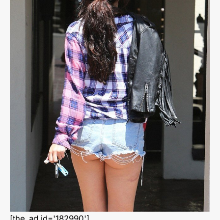
[the_ad id='182990']