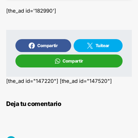
[the_ad id='182990']
Compartir
Tuitear
Compartir
[the_ad id="147220"] [the_ad id="147520"]
Deja tu comentario