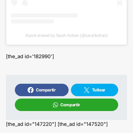
A post shared by Sarah Kohan (@sarahkohan)
[the_ad id='182990']
Compartir
Tuitear
Compartir
[the_ad id="147220"] [the_ad id="147520"]