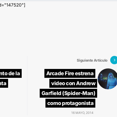
id="147520"]
Siguiente Artículo
nto de la
Arcade Fire estrena
nta
video con Andrew
Garfield (Spider-Man)
como protagonista
16 MAYO, 2014