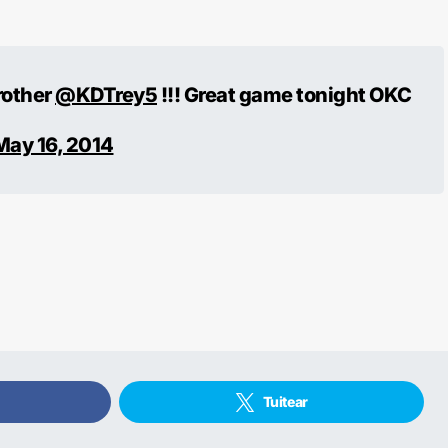
rother
@KDTrey5
!!! Great game tonight OKC
May 16, 2014
Tuitear