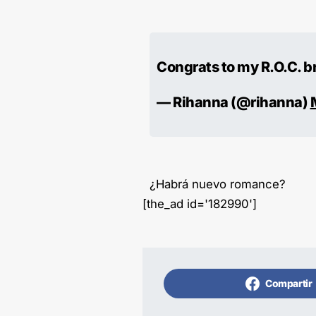
Congrats to my R.O.C. b
— Rihanna (@rihanna)
¿Habrá nuevo romance?
[the_ad id='182990']
Compartir