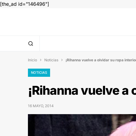
[the_ad id="146496"]
Inicio
Noticias
¡Rihanna vuelve a olvidar su ropa interio


NOTICIAS
¡Rihanna vuelve a o
16 MAYO, 2014