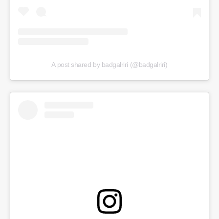
A post shared by badgalriri (@badgalriri)