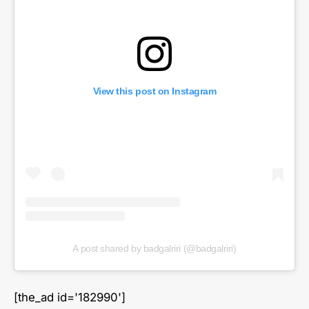
View this post on Instagram
A post shared by badgalriri (@badgalriri)
[the_ad id='182990']