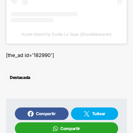
A post shared by Suelta La Sopa (@sueltalasopatv)
[the_ad id='182990']
Destacada
Compartir
Tuitear
Compartir