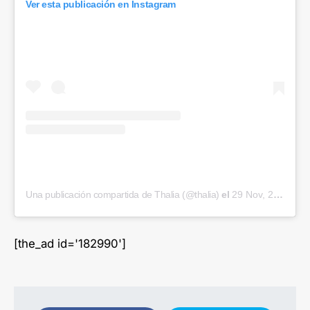
Ver esta publicación en Instagram
Una publicación compartida de Thalia (@thalia)
el
29 Nov, 2018 a las 6:04 PST
[the_ad id='182990']